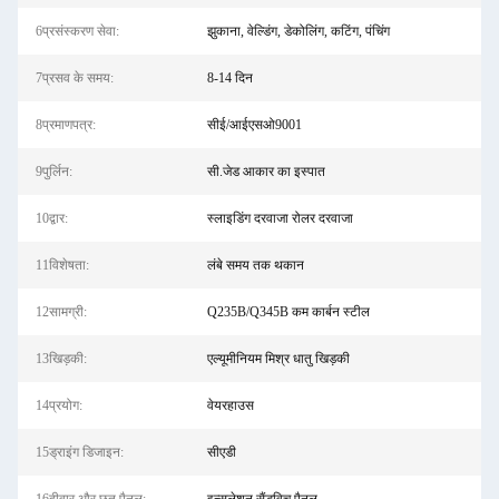
6प्रसंस्करण सेवा:
झुकाना, वेल्डिंग, डेकोलिंग, कटिंग, पंचिंग
7प्रसव के समय:
8-14 दिन
8प्रमाणपत्र:
सीई/आईएसओ9001
9पुर्लिन:
सी.जेड आकार का इस्पात
10द्वार:
स्लाइडिंग दरवाजा रोलर दरवाजा
11विशेषता:
लंबे समय तक थकान
12सामग्री:
Q235B/Q345B कम कार्बन स्टील
13खिड़की:
एल्यूमीनियम मिश्र धातु खिड़की
14प्रयोग:
वेयरहाउस
15ड्राइंग डिजाइन:
सीएडी