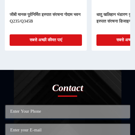
जीबी मानक पूर्वनिर्मित इस्पात संरचना गोदाम भवन
धातु खलिहान भंडारण दुकान 
Q235/Q345B
इस्पात संरचना डिजाइन
सबसे अच्छी कीमत पाएं
सबसे अच्छी 
Contact