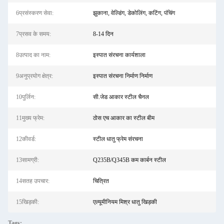
6प्रसंस्करण सेवा:
झुकाना, वेल्डिंग, डेकोलिंग, कटिंग, पंचिंग
7प्रसव के समय:
8-14 दिन
8उत्पाद का नाम:
इस्पात संरचना कार्यशाला
9अनुप्रयोग क्षेत्र:
इस्पात संरचना निर्माण निर्माण
10पुर्लिन:
सी.जेड आकार स्टील चैनल
11मुख्य फ्रेम:
ठोस एच आकार का स्टील बीम
12कीवर्ड:
स्टील धातु फ्रेम संरचना
13सामग्री:
Q235B/Q345B कम कार्बन स्टील
14सतह उपचार:
चित्रित
15खिड़की:
एल्यूमीनियम मिश्र धातु खिड़की
Tags: