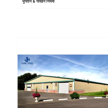
भुगतान & नौवहन नियमों