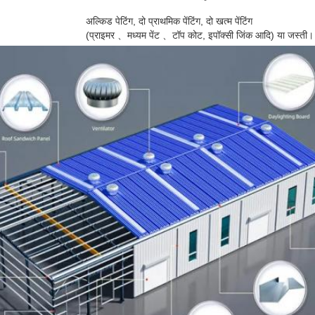
अल्किड पेटिंग, दो प्राथमिक पेंटिंग, दो खत्म पेंटिंग
(प्राइमर 、मध्यम पेंट 、टॉप कोट, इपॉक्सी जिंक आदि) या जस्ती।