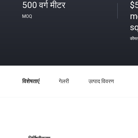
500 वर्ग मीटर
$
m
MOQ
s
कीम
विशेषताएं
गेलरी
उत्पाद विवरण